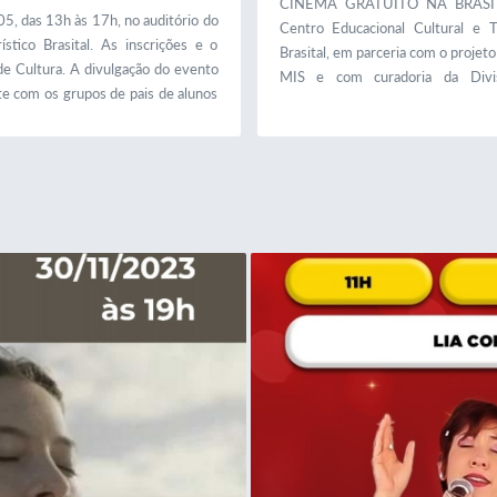
CINEMA GRATUITO NA BRASI
5, das 13h às 17h, no auditório do
Centro Educacional Cultural e Tu
stico Brasital. As inscrições e o
Brasital, em parceria com o projet
e Cultura. A divulgação do evento
MIS e com curadoria da Divi
nte com os grupos de pais de alunos
Cultura, traz uma programação e
este mês! Venha curtir sessões g
de filmes, documentários e an
perfeitas para toda a família. Co
destaques da semana: 13/05 às 
Zuzubalândia - O Filme Sinop
animação divertida e colorida...