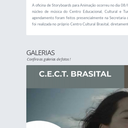
A oficina de Storyboards para Animação ocorreu no dia 08/0
núcleo de música do Centro Educacional, Cultural e Turí
agendamento foram feitos presencialmente na Secretaria d
foi realizada no próprio Centro Cultural Brasital, diretame
do Projeto Guri e das turmas de ginástica artística e...
GALERIAS
Confira as galerias de fotos !