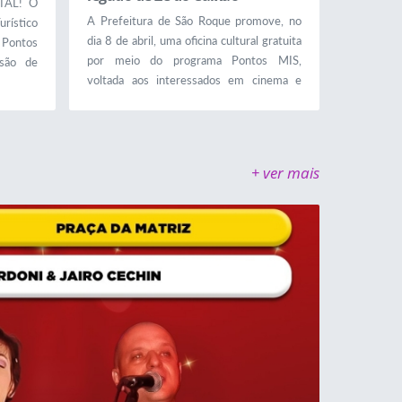
TAL! O
A Prefeitura de São Roque promove, no
rístico
dia 8 de abril, uma oficina cultural gratuita
o Pontos
por meio do programa Pontos MIS,
são de
voltada aos interessados em cinema e
special
cultura audiovisual. A atividade, intitulada
ratuitas
“Zé do Caixão, fantasmas, folclore e
imações
assassinos: o horror brasileiro nas telas”,
nfira os
será realizada no Centro Educacional,
14h00 |
+ ver mais
Cultural e Turístico Brasital. A proposta da
se: Uma
oficina é apresentar um panorama do
cinema de horror no...